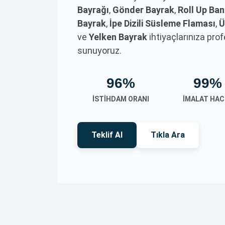
Bayrağı
,
Gönder Bayrak
,
Roll Up Ba
Bayrak
,
İpe Dizili Süsleme Flaması
,
Ü
ve
Yelken Bayrak
ihtiyaçlarınıza pr
sunuyoruz.
96%
99%
İSTIHDAM ORANI
İMALAT HAC
Teklif Al
Tıkla Ara