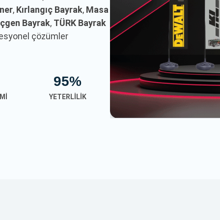
nner
,
Kırlangıç Bayrak
,
Masa
çgen Bayrak
,
TÜRK Bayrak
ofesyonel çözümler
95%
MI
YETERLILIK