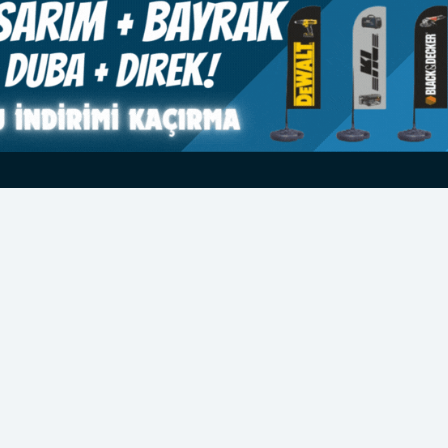
JİTAL
BASKI
ERZURUM