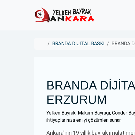
Skip to content
Skip to footer
Home
BRANDA DİJİTAL BASKI
BRANDA D
BRANDA DİJİTA
ERZURUM
Yelken Bayrak, Makam Bayrağı, Gönder Bay
ihtiyaçlarınıza en iyi çözümleri sunar.
Ankara'nın 19 yıllık bayrak imalat me