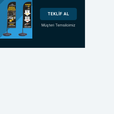
TEKLIF AL
Müşteri Temsilcimiz