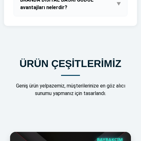
Kaliteli ve En Sağlam Malzemelerden İmal
▼
avantajları nelerdir?
Ettiğimiz Ürünlerimizi En Uygun Fiyatlar ve 1.
Sınıf İşcilik İle Müşterilerimizin Beğenisine
ÜRÜNLERİMİZ SİZE ÖZEL OLARAK
Sunuyoruz
TASARLANIR TASARIMLARIMI ÜCRETSİZ
YAPIYORUZ
ÜRÜN ÇEŞİTLERİMİZ
Geniş ürün yelpazemiz, müşterilerinize en göz alıcı
sunumu yapmanız için tasarlandı.
BAYRAKCIM