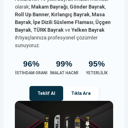
olarak;
Makam Bayrağı
,
Gönder Bayrak
,
Roll Up Banner
,
Kırlangıç Bayrak
,
Masa
Bayrak
,
İpe Dizili Süsleme Flaması
,
Üçgen
Bayrak
,
TÜRK Bayrak
ve
Yelken Bayrak
ihtiyaçlarınıza profesyonel çözümler
sunuyoruz.
96%
99%
95%
İSTIHDAM ORANI
İMALAT HACMI
YETERLILIK
Teklif Al
Tıkla Ara