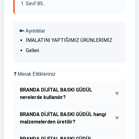
1. Sınıf 85...
🔑 Ayrıntılar
İMALATINI YAPTIĞIMIZ ÜRÜNLERİMİZ
Galleri
❓ Merak Ettikleriniz
BRANDA DİJİTAL BASKI GÜDÜL
▼
nerelerde kullanılır?
BRANDA DİJİTAL BASKI GÜDÜL TEKLİF AL
BRANDA DİJİTAL BASKI GÜDÜL hangi
▼
malzemelerden üretilir?
İMALATINI YAPTIĞIMIZ ÜRÜNLERİMİZ En
BRANDA DİJİTAL BASKI GÜDÜL