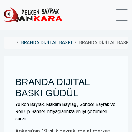
Skip to content
Skip to footer
Men
Home
BRANDA DİJİTAL BASKI
BRANDA DİJİTAL BASKI
BRANDA DİJİTAL
BASKI GÜDÜL
Yelken Bayrak, Makam Bayrağı, Gönder Bayrak ve
Roll Up Banner ihtiyaçlarınıza en iyi çözümleri
sunar.
Ankara'nın 19 yıllık bayrak imalat merkezi