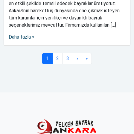
en etkili şekilde temsil edecek bayraklar üretiyoruz.
Ankara’nın hareketli iş dünyasında öne çıkmak isteyen
tüm kurumlar için yenilikçi ve dayanıklı bayrak
seçeneklerimiz mevcuttur. Firmamızda kullanılan […]
Daha fazla »
Sayfa gezintisi
Geçerli Sayfa
Sayfa
Sayfa
1
2
3
›
»