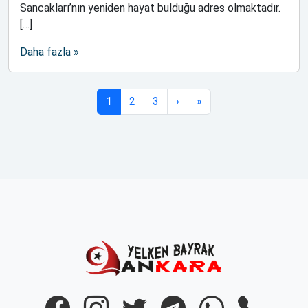
Sancakları’nın yeniden hayat bulduğu adres olmaktadır.
[…]
Daha fazla »
Sayfa gezintisi
Geçerli Sayfa
Sayfa
Sayfa
1
2
3
›
»