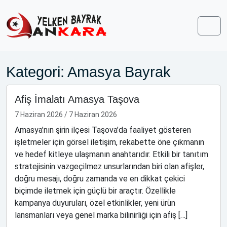
Skip to content
Skip to footer
Men
Kategori:
Amasya Bayrak
Afiş İmalatı Amasya Taşova
7 Haziran 2026
/
7 Haziran 2026
Amasya’nın şirin ilçesi Taşova’da faaliyet gösteren
işletmeler için görsel iletişim, rekabette öne çıkmanın
ve hedef kitleye ulaşmanın anahtarıdır. Etkili bir tanıtım
stratejisinin vazgeçilmez unsurlarından biri olan afişler,
doğru mesajı, doğru zamanda ve en dikkat çekici
biçimde iletmek için güçlü bir araçtır. Özellikle
kampanya duyuruları, özel etkinlikler, yeni ürün
lansmanları veya genel marka bilinirliği için afiş […]