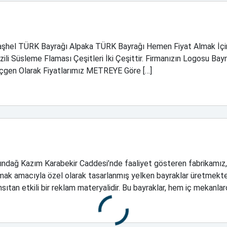
i Raşhel TÜRK Bayrağı Alpaka TÜRK Bayrağı Hemen Fiyat Almak 
i Süsleme Flaması Çeşitleri İki Çeşittir. Firmanızın Logosu Bayra
çgen Olarak Fiyatlarımız METREYE Göre […]
ındağ Kazım Karabekir Caddesi’nde faaliyet gösteren fabrikamız, b
mak amacıyla özel olarak tasarlanmış yelken bayraklar üretmektedi
nsıtan etkili bir reklam materyalidir. Bu bayraklar, hem iç mekanl