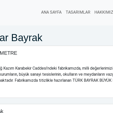
ANA SAYFA
TASARIMLAR
HAKKIMI
lar Bayrak
 METRE
zım Karabekir Caddesi’ndeki fabrikamızda, milli değerlerimizi
urumların, büyük sanayi tesislerinin, okulların ve meydanların va
maktadır. Fabrikamızda titizlikle hazırlanan TÜRK BAYRAK BÜYÜK B
ak