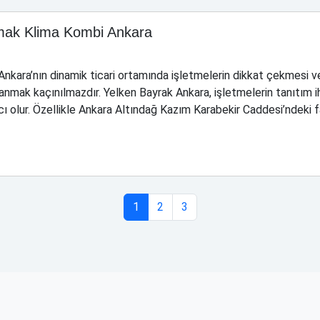
mak Klima Kombi Ankara
k Ankara’nın dinamik ticari ortamında işletmelerin dikkat çekmesi 
anmak kaçınılmazdır. Yelken Bayrak Ankara, işletmelerin tanıtım 
ı olur. Özellikle Ankara Altındağ Kazım Karabekir Caddesi’ndeki f
Geçerli Sayfa
Sayfa
Sayfa
1
2
3