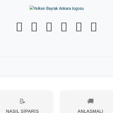
📝
🚚
NASIL SİPARİŞ
ANLAŞMALI