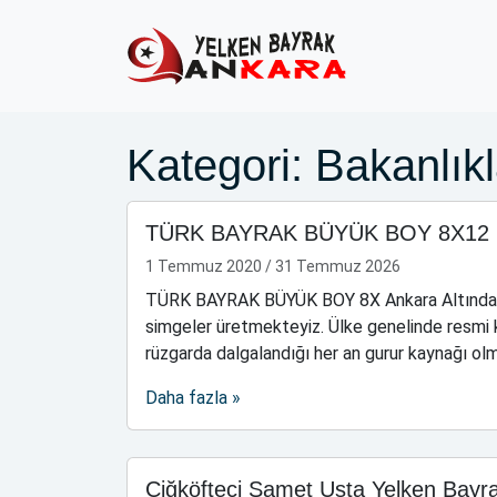
Skip to content
Skip to footer
Kategori:
Bakanlık
TÜRK BAYRAK BÜYÜK BOY 8X12
1 Temmuz 2020
/
31 Temmuz 2026
TÜRK BAYRAK BÜYÜK BOY 8X Ankara Altındağ Ka
simgeler üretmekteyiz. Ülke genelinde resmi k
rüzgarda dalgalandığı her an gurur kaynağı ol
Daha fazla »
Çiğköfteci Samet Usta Yelken Bayr