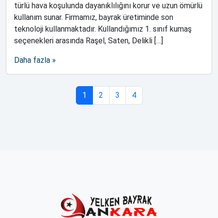
türlü hava koşulunda dayanıklılığını korur ve uzun ömürlü
kullanım sunar. Firmamız, bayrak üretiminde son
teknoloji kullanmaktadır. Kullandığımız 1. sınıf kumaş
seçenekleri arasında Raşel, Saten, Delikli […]
Daha fazla »
Sayfa gezintisi
Geçerli Sayfa
Sayfa
Sayfa
Sayfa
1
2
3
4