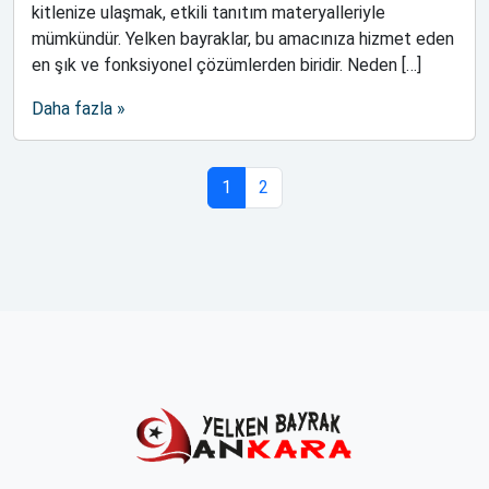
kitlenize ulaşmak, etkili tanıtım materyalleriyle
mümkündür. Yelken bayraklar, bu amacınıza hizmet eden
en şık ve fonksiyonel çözümlerden biridir. Neden […]
Daha fazla »
Sayfa gezintisi
Geçerli Sayfa
Sayfa
1
2