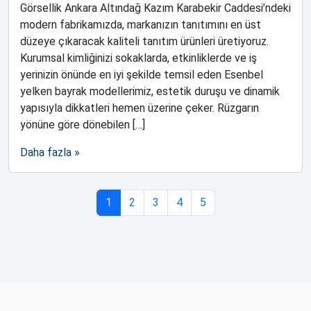
Görsellik Ankara Altındağ Kazım Karabekir Caddesi’ndeki
modern fabrikamızda, markanızın tanıtımını en üst
düzeye çıkaracak kaliteli tanıtım ürünleri üretiyoruz.
Kurumsal kimliğinizi sokaklarda, etkinliklerde ve iş
yerinizin önünde en iyi şekilde temsil eden Esenbel
yelken bayrak modellerimiz, estetik duruşu ve dinamik
yapısıyla dikkatleri hemen üzerine çeker. Rüzgarın
yönüne göre dönebilen […]
Daha fazla »
Sayfa gezintisi
Geçerli Sayfa
Sayfa
Sayfa
Sayfa
Sayfa
1
2
3
4
5