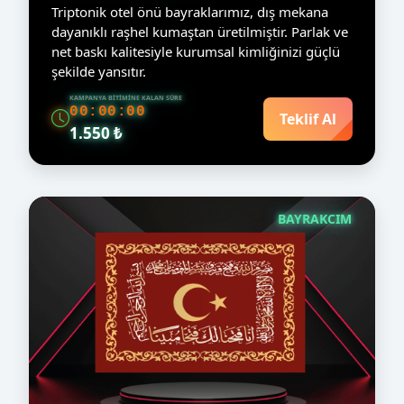
Triptonik otel önü bayraklarımız, dış mekana
dayanıklı raşhel kumaştan üretilmiştir. Parlak ve
net baskı kalitesiyle kurumsal kimliğinizi güçlü
şekilde yansıtır.
KAMPANYA BITIMINE KALAN SÜRE
00:00:00
Teklif Al
1.550 ₺
BAYRAKCIM