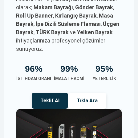
olarak;
Makam Bayrağı
,
Gönder Bayrak
,
Roll Up Banner
,
Kırlangıç Bayrak
,
Masa
Bayrak
,
İpe Dizili Süsleme Flaması
,
Üçgen
Bayrak
,
TÜRK Bayrak
ve
Yelken Bayrak
ihtiyaçlarınıza profesyonel çözümler
sunuyoruz.
96%
99%
95%
İSTIHDAM ORANI
İMALAT HACMI
YETERLILIK
Teklif Al
Tıkla Ara