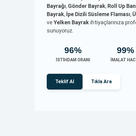
Bayrağı
,
Gönder Bayrak
,
Roll Up Ba
Bayrak
,
İpe Dizili Süsleme Flaması
,
Ü
ve
Yelken Bayrak
ihtiyaçlarınıza pr
sunuyoruz.
96%
99%
İSTIHDAM ORANI
İMALAT HAC
Teklif Al
Tıkla Ara