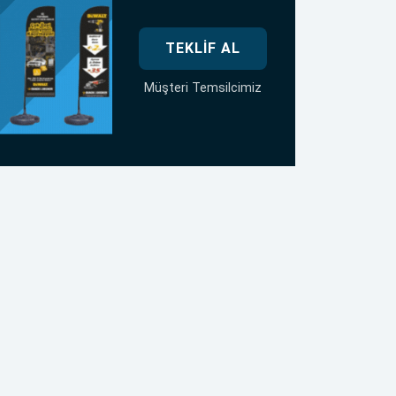
TEKLIF AL
Müşteri Temsilcimiz