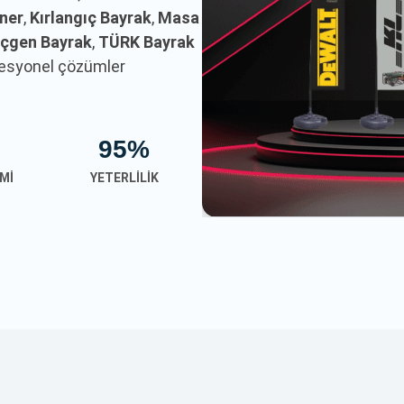
nner
,
Kırlangıç Bayrak
,
Masa
çgen Bayrak
,
TÜRK Bayrak
ofesyonel çözümler
95%
MI
YETERLILIK