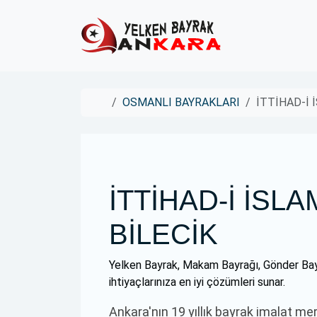
Skip to content
Skip to footer
Home
OSMANLI BAYRAKLARI
İTTİHAD-İ 
İTTİHAD-İ İSL
BİLECİK
Yelken Bayrak, Makam Bayrağı, Gönder Bay
ihtiyaçlarınıza en iyi çözümleri sunar.
Ankara'nın 19 yıllık bayrak imalat me