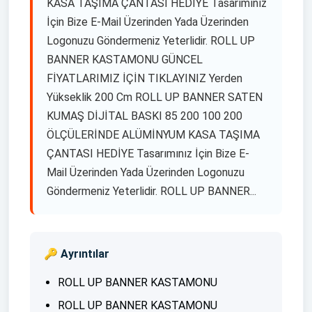
KASA TAŞIMA ÇANTASI HEDİYE Tasarımınız
İçin Bize E-Mail Üzerinden Yada Üzerinden
Logonuzu Göndermeniz Yeterlidir. ROLL UP
BANNER KASTAMONU GÜNCEL
FİYATLARIMIZ İÇİN TIKLAYINIZ Yerden
Yükseklik 200 Cm ROLL UP BANNER SATEN
KUMAŞ DİJİTAL BASKI 85 200 100 200
ÖLÇÜLERİNDE ALÜMİNYUM KASA TAŞIMA
ÇANTASI HEDİYE Tasarımınız İçin Bize E-
Mail Üzerinden Yada Üzerinden Logonuzu
Göndermeniz Yeterlidir. ROLL UP BANNER...
🔑 Ayrıntılar
ROLL UP BANNER KASTAMONU
ROLL UP BANNER KASTAMONU