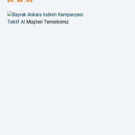
00:00:00
775 ₺
Teklif Al
Müşteri Temsilcimiz
ROLL UP BANNER
KASTAMONU
GÜNCEL FİYATLARIMIZ İÇİN TIKLAYINIZ
Yerden Yükseklik 200 Cm
ROLL UP BANNER
SATEN KUMAŞ DİJİTAL BASKI
85 X 200 – 100 X 200 ÖLÇÜLERİNDE
ALÜMİNYUM KASA TAŞIMA ÇANTASI HEDİYE