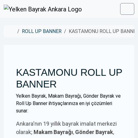
Skip to content
Skip to footer
Men
Home
ROLL UP BANNER
KASTAMONU ROLL UP BANNE
KASTAMONU ROLL UP
BANNER
Yelken Bayrak, Makam Bayrağı, Gönder Bayrak ve
Roll Up Banner ihtiyaçlarınıza en iyi çözümleri
sunar.
Ankara'nın 19 yıllık bayrak imalat merkezi
olarak;
Makam Bayrağı
,
Gönder Bayrak
,