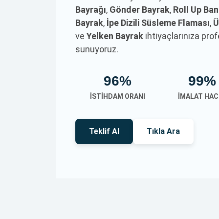
Bayrağı
,
Gönder Bayrak
,
Roll Up Ba
Bayrak
,
İpe Dizili Süsleme Flaması
,
Ü
ve
Yelken Bayrak
ihtiyaçlarınıza pr
sunuyoruz.
96%
99%
İSTIHDAM ORANI
İMALAT HAC
Teklif Al
Tıkla Ara