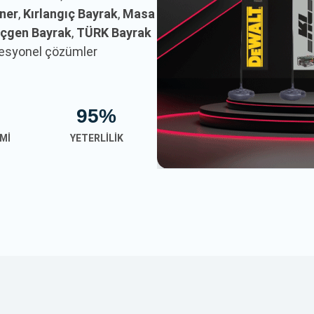
nner
,
Kırlangıç Bayrak
,
Masa
çgen Bayrak
,
TÜRK Bayrak
ofesyonel çözümler
95%
MI
YETERLILIK