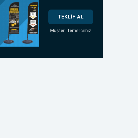
TEKLIF AL
Müşteri Temsilcimiz