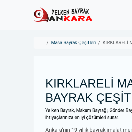
Skip to content
Skip to footer
Home
Masa Bayrak Çeşitleri
KIRKLARELİ 
KIRKLARELİ M
BAYRAK ÇEŞİT
Yelken Bayrak, Makam Bayrağı, Gönder Bay
ihtiyaçlarınıza en iyi çözümleri sunar.
Ankara'nın 19 yıllık bayrak imalat me