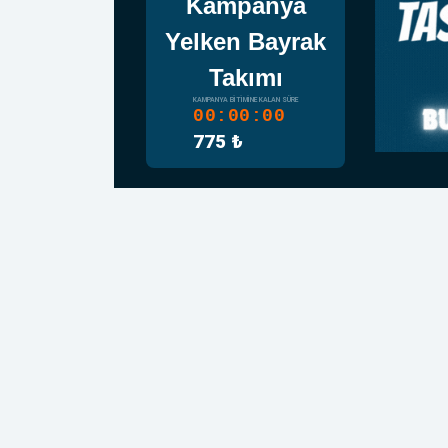
Kampanya
Yelken Bayrak
Takımı
KAMPANYA BITIMINE KALAN SÜRE
00:00:00
775 ₺
MASA
BAY