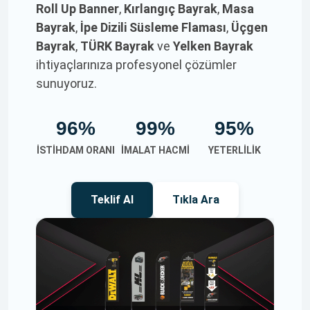
Roll Up Banner
,
Kırlangıç Bayrak
,
Masa
Bayrak
,
İpe Dizili Süsleme Flaması
,
Üçgen
Bayrak
,
TÜRK Bayrak
ve
Yelken Bayrak
ihtiyaçlarınıza profesyonel çözümler
sunuyoruz.
96%
99%
95%
İSTIHDAM ORANI
İMALAT HACMI
YETERLILIK
Teklif Al
Tıkla Ara