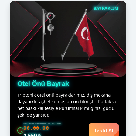
BAYRAKCIM
Otel Önü Bayrak
Triptonik otel önü bayraklarımız, dış mekana
dayanıklı raşhel kumaştan üretilmiştir. Parlak ve
net baskı kalitesiyle kurumsal kimliğinizi güçlü
şekilde yansıtır.
KAMPANYA BITIMINE KALAN SÜRE
00:00:00
Teklif Al
1.550 ₺