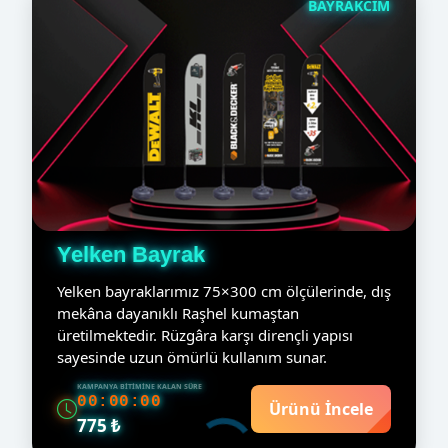
BAYRAKCIM
Yelken Bayrak
Yelken bayraklarımız 75×300 cm ölçülerinde, dış
mekâna dayanıklı Raşhel kumaştan
üretilmektedir. Rüzgâra karşı dirençli yapısı
sayesinde uzun ömürlü kullanım sunar.
KAMPANYA BITIMINE KALAN SÜRE
00:00:00
Ürünü İncele
775 ₺