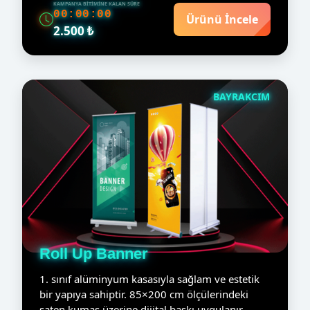
KAMPANYA BITIMINE KALAN SÜRE
00:00:00
Ürünü İncele
2.500 ₺
BAYRAKCIM
Roll Up Banner
1. sınıf alüminyum kasasıyla sağlam ve estetik
bir yapıya sahiptir. 85×200 cm ölçülerindeki
saten kumaş üzerine dijital baskı uygulanır.