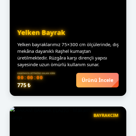
Yelken Bayrak
Yelken bayraklarımız 75×300 cm ölçülerinde, dış
mekâna dayanıklı Raşhel kumaştan
üretilmektedir. Rüzgâra karşı dirençli yapısı
sayesinde uzun ömürlü kullanım sunar.
KAMPANYA BITIMINE KALAN SÜRE
00:00:00
Ürünü İncele
775 ₺
BAYRAKCIM