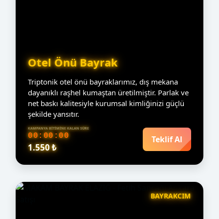
Otel Önü Bayrak
Triptonik otel önü bayraklarımız, dış mekana
dayanıklı raşhel kumaştan üretilmiştir. Parlak ve
net baskı kalitesiyle kurumsal kimliğinizi güçlü
şekilde yansıtır.
KAMPANYA BITIMINE KALAN SÜRE
00:00:00
Teklif Al
1.550 ₺
BAYRAKCIM