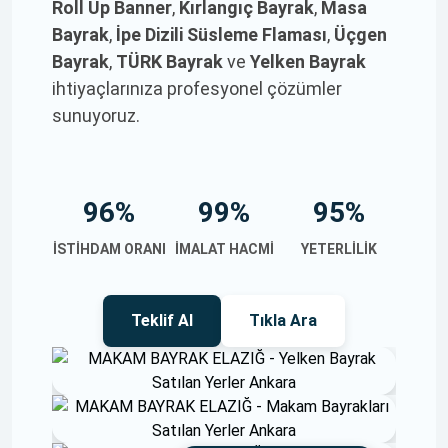
Roll Up Banner
,
Kırlangıç Bayrak
,
Masa
Bayrak
,
İpe Dizili Süsleme Flaması
,
Üçgen
Bayrak
,
TÜRK Bayrak
ve
Yelken Bayrak
ihtiyaçlarınıza profesyonel çözümler
sunuyoruz.
96%
99%
95%
İSTIHDAM ORANI
İMALAT HACMI
YETERLILIK
Teklif Al
Tıkla Ara