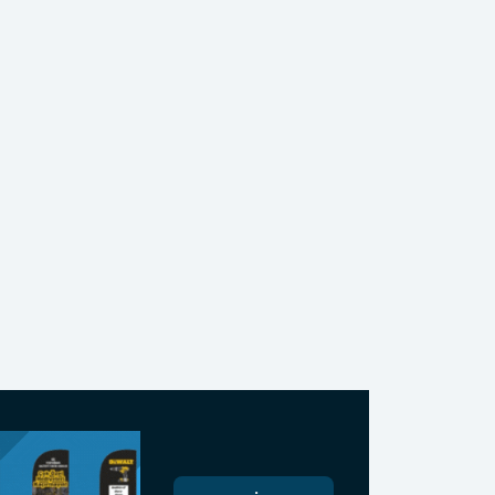
Başka Şubemiz
Yoktur
Ofisimize Bekleriz
Harita Yol Tarifi Almak
İstermisiniz?