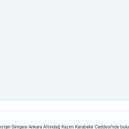
si
ilirlik, Yıkanabilirlik
jin Simgesi Ankara Altındağ Kazım Karabekir Caddesi'nde bulun