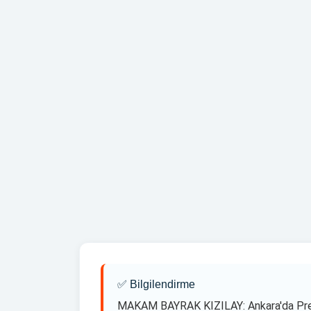
Dikiş Detayları
Çift Sıra Dikiş, Köşe Takviye
Kullanım Kolaylığı
Kolay Kurulum, Hafiflik, Taşınab
Yelken Bayrak Ankara Kurumsal İletişim
0535 663 54 75
yelkenbayrakankara@gmail.com
yelkenbayrakankara.com
Haritadan Yol Tarifi Al
✅ Bilgilendirme
MAKAM BAYRAK KIZILAY: Ankara'da Presti