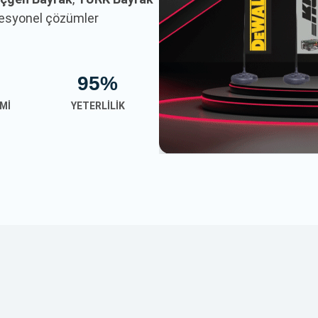
ofesyonel çözümler
95%
MI
YETERLILIK