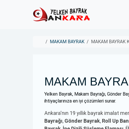
Skip to content
Skip to footer
Home
MAKAM BAYRAK
MAKAM BAYRAK K
MAKAM BAYRAK
Yelken Bayrak, Makam Bayrağı, Gönder Bay
ihtiyaçlarınıza en iyi çözümleri sunar.
Ankara'nın 19 yıllık bayrak imalat me
Bayrağı
,
Gönder Bayrak
,
Roll Up Ba
Bayrak
,
İpe Dizili Süsleme Flaması
,
Ü