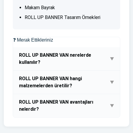
Makam Bayrak
ROLL UP BANNER Tasarım Örnekleri
❓ Merak Ettikleriniz
ROLL UP BANNER VAN nerelerde
▼
kullanılır?
ROLL UP BANNER VAN GÜNCEL
ROLL UP BANNER VAN hangi
FİYATLARIMIZ İÇİN TIKLAYINIZ
▼
malzemelerden üretilir?
ALÜMİNYUM KASA TAŞIMA ÇANTASI
ROLL UP BANNER VAN avantajları
HEDİYE
▼
nelerdir?
ROLL UP BANNER VAN GÜNCEL
FİYATLARIMIZ İÇİN TIKLAYINIZ