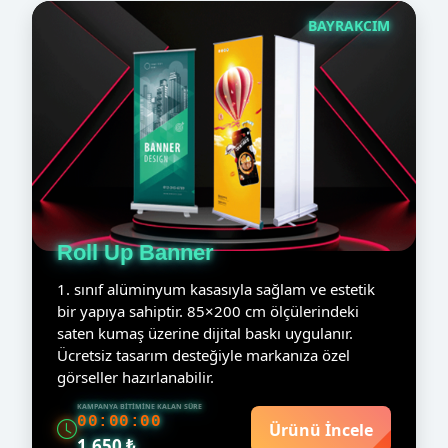
BAYRAKCIM
Roll Up Banner
1. sınıf alüminyum kasasıyla sağlam ve estetik
bir yapıya sahiptir. 85×200 cm ölçülerindeki
saten kumaş üzerine dijital baskı uygulanır.
Ücretsiz tasarım desteğiyle markanıza özel
görseller hazırlanabilir.
KAMPANYA BITIMINE KALAN SÜRE
00:00:00
Ürünü İncele
1.650 ₺