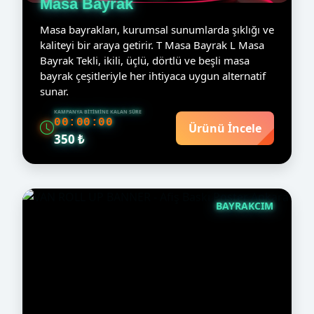
Masa Bayrak
Masa bayrakları, kurumsal sunumlarda şıklığı ve
kaliteyi bir araya getirir. T Masa Bayrak L Masa
Bayrak Tekli, ikili, üçlü, dörtlü ve beşli masa
bayrak çeşitleriyle her ihtiyaca uygun alternatif
sunar.
KAMPANYA BITIMINE KALAN SÜRE
00:00:00
Ürünü İncele
350 ₺
BAYRAKCIM