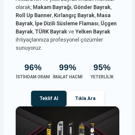
olarak;
Makam Bayrağı
,
Gönder Bayrak
,
Roll Up Banner
,
Kırlangıç Bayrak
,
Masa
Bayrak
,
İpe Dizili Süsleme Flaması
,
Üçgen
Bayrak
,
TÜRK Bayrak
ve
Yelken Bayrak
ihtiyaçlarınıza profesyonel çözümler
sunuyoruz.
96%
99%
95%
İSTIHDAM ORANI
İMALAT HACMI
YETERLILIK
Teklif Al
Tıkla Ara