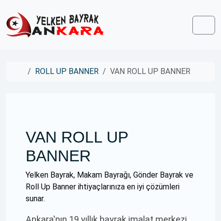
Skip to content
Skip to footer
Men
Home
ROLL UP BANNER
VAN ROLL UP BANNER
VAN ROLL UP
BANNER
Yelken Bayrak, Makam Bayrağı, Gönder Bayrak ve
Roll Up Banner ihtiyaçlarınıza en iyi çözümleri
sunar.
Ankara'nın 19 yıllık bayrak imalat merkezi