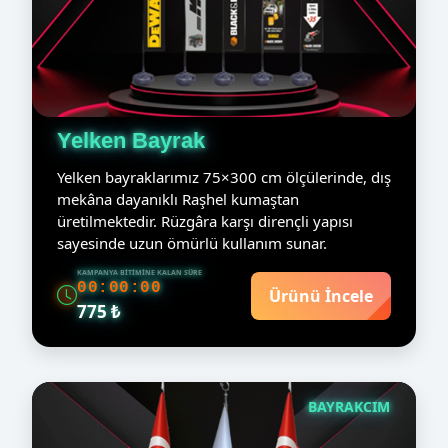
Yelken Bayrak
Yelken bayraklarımız 75×300 cm ölçülerinde, dış
mekâna dayanıklı Raşhel kumaştan
üretilmektedir. Rüzgâra karşı dirençli yapısı
sayesinde uzun ömürlü kullanım sunar.
KAMPANYA BITIMINE KALAN SÜRE
00:00:00
Ürünü İncele
775 ₺
BAYRAKCIM