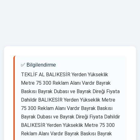
,BALIKESİR yelken bayrak siparis ver ,BALIKESİR yelken
bayrak iamalati ,BALIKESİR yelken bayrak uretimi
,BALIKESİR yelken bayrak cesitleri ,BALIKESİR yelken
bayrak tasarim ,BALIKESİR yelken bayrak resimleri
,BALIKESİR yelken bayrak ozellikleri ,BALIKESİR yelken
bayrak direği ,BALIKESİR yelken bayrak dubasi ,BALIKESİR
yelken bayrak kumasi ,BALIKESİR yelken bayrak dijital baski
,BALIKESİR yelken bayrak fiyatlari ,BALIKESİR yelken bayrak
üreten firmalar ,BALIKESİR yelken bayrak cesitleri ,
✅ Bilgilendirme
TEKLİF AL BALIKESİR Yerden Yükseklik
Metre 75 300 Reklam Alanı Vardır Bayrak
Baskısı Bayrak Dubası ve Bayrak Direği Fiyata
Dahildir BALIKESİR Yerden Yükseklik Metre
75 300 Reklam Alanı Vardır Bayrak Baskısı
Bayrak Dubası ve Bayrak Direği Fiyata Dahildir
BALIKESİR Yerden Yükseklik Metre 75 300
Reklam Alanı Vardır Bayrak Baskısı Bayrak