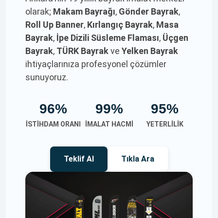
olarak;
Makam Bayrağı
,
Gönder Bayrak
,
Roll Up Banner
,
Kırlangıç Bayrak
,
Masa
Bayrak
,
İpe Dizili Süsleme Flaması
,
Üçgen
Bayrak
,
TÜRK Bayrak
ve
Yelken Bayrak
ihtiyaçlarınıza profesyonel çözümler
sunuyoruz.
96%
99%
95%
İSTIHDAM ORANI
İMALAT HACMI
YETERLILIK
Teklif Al
Tıkla Ara