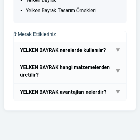
Yelken Bayrak
Yelken Bayrak Tasarım Örnekleri
❓ Merak Ettikleriniz
YELKEN BAYRAK nerelerde kullanılır?
▼
Bayrak Baskısı Bayrak Dubası ve Bayrak Direği
YELKEN BAYRAK hangi malzemelerden
Fiyata Dahildir
▼
üretilir?
Bayrak Baskısı Bayrak Dubası ve Bayrak Direği
YELKEN BAYRAK avantajları nelerdir?
▼
Fiyata Dahildir
Bayrak Baskısı Bayrak Dubası ve Bayrak Direği
Fiyata Dahildir