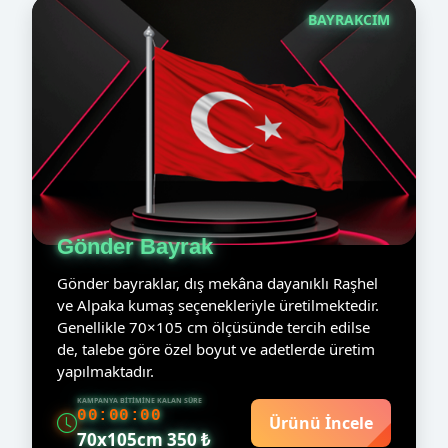
BAYRAKCIM
Gönder Bayrak
Gönder bayraklar, dış mekâna dayanıklı Raşhel
ve Alpaka kumaş seçenekleriyle üretilmektedir.
Genellikle 70×105 cm ölçüsünde tercih edilse
de, talebe göre özel boyut ve adetlerde üretim
yapılmaktadır.
KAMPANYA BITIMINE KALAN SÜRE
00:00:00
Ürünü İncele
70x105cm 350 ₺