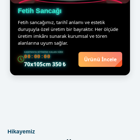
Fetih Sancağı
Fetih sancağımız, tarihî anlamı ve estetik
duruşuyla özel üretim bir bayraktır. Her ölçüde
üretim imkânı sunarak kurumsal ve tören
alanlarına uyum sağlar.
KAMPANYA BITIMINE KALAN SÜRE
00:00:00
Ürünü İncele
70x105cm 350 ₺
Hikayemiz