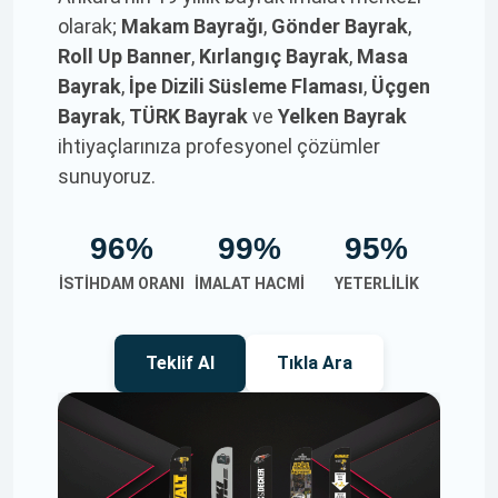
olarak;
Makam Bayrağı
,
Gönder Bayrak
,
Roll Up Banner
,
Kırlangıç Bayrak
,
Masa
Bayrak
,
İpe Dizili Süsleme Flaması
,
Üçgen
Bayrak
,
TÜRK Bayrak
ve
Yelken Bayrak
ihtiyaçlarınıza profesyonel çözümler
sunuyoruz.
96%
99%
95%
İSTIHDAM ORANI
İMALAT HACMI
YETERLILIK
Teklif Al
Tıkla Ara