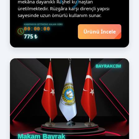
mekâna dayanıklı Raşhel kumaştan
üretilmektedir. Rüzgâra karşı dirençli yapısı
sayesinde uzun ömürlü kullanım sunar.
KAMPANYA BITIMINE KALAN SÜRE
00:00:00
Ürünü İncele
775 ₺
BAYRAKCIM
Makam Bayrak