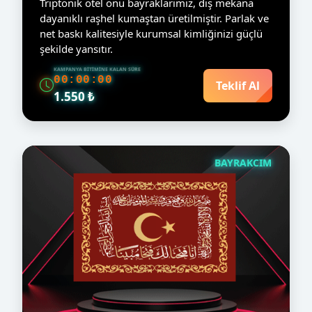
Triptonik otel önü bayraklarımız, dış mekana
dayanıklı raşhel kumaştan üretilmiştir. Parlak ve
net baskı kalitesiyle kurumsal kimliğinizi güçlü
şekilde yansıtır.
KAMPANYA BITIMINE KALAN SÜRE
00:00:00
Teklif Al
1.550 ₺
BAYRAKCIM