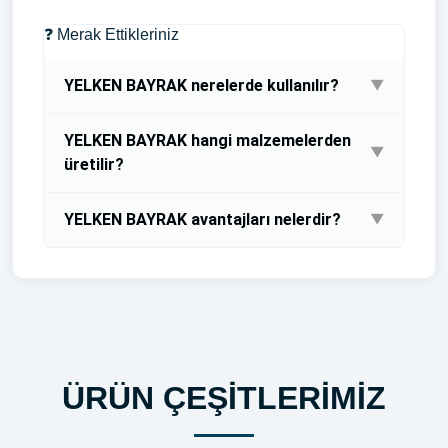
❓ Merak Ettikleriniz
YELKEN BAYRAK nerelerde kullanılır?
▼
Bayrak Baskısı Bayrak Dubası ve Bayrak Direği
YELKEN BAYRAK hangi malzemelerden
Fiyata Dahildir
▼
üretilir?
Bayrak Baskısı Bayrak Dubası ve Bayrak Direği
YELKEN BAYRAK avantajları nelerdir?
▼
Fiyata Dahildir
Bayrak Baskısı Bayrak Dubası ve Bayrak Direği
Fiyata Dahildir
ÜRÜN ÇEŞİTLERİMİZ