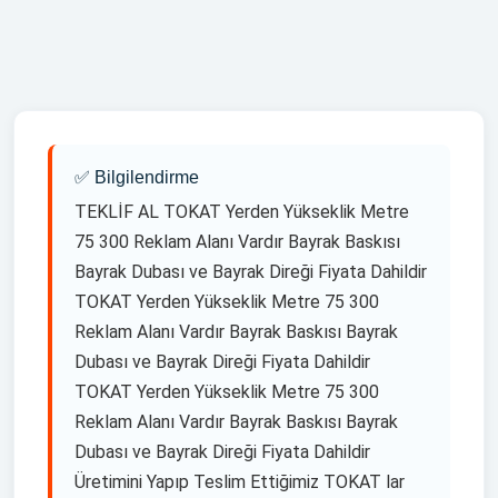
,TOKAT yelken bayrak uretimi ,TOKAT yelken bayrak
cesitleri ,TOKAT yelken bayrak tasarim ,TOKAT yelken
bayrak resimleri ,TOKAT yelken bayrak ozellikleri ,TOKAT
yelken bayrak direği ,TOKAT yelken bayrak dubasi ,TOKAT
yelken bayrak kumasi ,TOKAT yelken bayrak dijital baski
,TOKAT yelken bayrak fiyatlari ,TOKAT yelken bayrak üreten
firmalar ,TOKAT yelken bayrak cesitleri ,
✅ Bilgilendirme
TEKLİF AL TOKAT Yerden Yükseklik Metre
75 300 Reklam Alanı Vardır Bayrak Baskısı
Bayrak Dubası ve Bayrak Direği Fiyata Dahildir
TOKAT Yerden Yükseklik Metre 75 300
Reklam Alanı Vardır Bayrak Baskısı Bayrak
Dubası ve Bayrak Direği Fiyata Dahildir
TOKAT Yerden Yükseklik Metre 75 300
Reklam Alanı Vardır Bayrak Baskısı Bayrak
Dubası ve Bayrak Direği Fiyata Dahildir
Üretimini Yapıp Teslim Ettiğimiz TOKAT lar