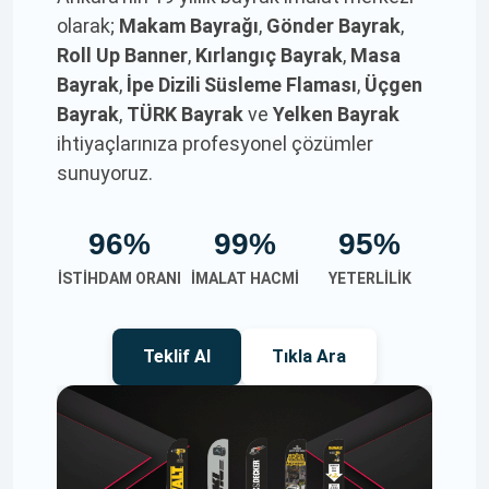
olarak;
Makam Bayrağı
,
Gönder Bayrak
,
Roll Up Banner
,
Kırlangıç Bayrak
,
Masa
Bayrak
,
İpe Dizili Süsleme Flaması
,
Üçgen
Bayrak
,
TÜRK Bayrak
ve
Yelken Bayrak
ihtiyaçlarınıza profesyonel çözümler
sunuyoruz.
96%
99%
95%
İSTIHDAM ORANI
İMALAT HACMI
YETERLILIK
Teklif Al
Tıkla Ara