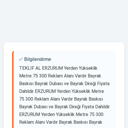
,ERZURUM yelken bayrak siparis ver ,ERZURUM yelken
bayrak iamalati ,ERZURUM yelken bayrak uretimi ,ERZURUM
yelken bayrak cesitleri ,ERZURUM yelken bayrak tasarim
,ERZURUM yelken bayrak resimleri ,ERZURUM yelken bayrak
ozellikleri ,ERZURUM yelken bayrak direği ,ERZURUM yelken
bayrak dubasi ,ERZURUM yelken bayrak kumasi ,ERZURUM
yelken bayrak dijital baski ,ERZURUM yelken bayrak fiyatlari
,ERZURUM yelken bayrak üreten firmalar ,ERZURUM yelken
bayrak cesitleri ,
✅ Bilgilendirme
TEKLİF AL ERZURUM Yerden Yükseklik
Metre 75 300 Reklam Alanı Vardır Bayrak
Baskısı Bayrak Dubası ve Bayrak Direği Fiyata
Dahildir ERZURUM Yerden Yükseklik Metre
75 300 Reklam Alanı Vardır Bayrak Baskısı
Bayrak Dubası ve Bayrak Direği Fiyata Dahildir
ERZURUM Yerden Yükseklik Metre 75 300
Reklam Alanı Vardır Bayrak Baskısı Bayrak