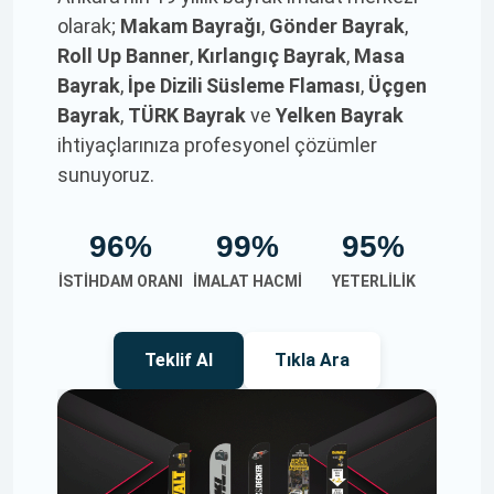
olarak;
Makam Bayrağı
,
Gönder Bayrak
,
Roll Up Banner
,
Kırlangıç Bayrak
,
Masa
Bayrak
,
İpe Dizili Süsleme Flaması
,
Üçgen
Bayrak
,
TÜRK Bayrak
ve
Yelken Bayrak
ihtiyaçlarınıza profesyonel çözümler
sunuyoruz.
96%
99%
95%
İSTIHDAM ORANI
İMALAT HACMI
YETERLILIK
Teklif Al
Tıkla Ara