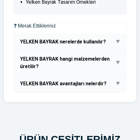
Yelken Bayrak Tasarım Örnekleri
❓ Merak Ettikleriniz
YELKEN BAYRAK nerelerde kullanılır?
▼
Bayrak Baskısı Bayrak Dubası ve Bayrak Direği
YELKEN BAYRAK hangi malzemelerden
Fiyata Dahildir
▼
üretilir?
Bayrak Baskısı Bayrak Dubası ve Bayrak Direği
YELKEN BAYRAK avantajları nelerdir?
▼
Fiyata Dahildir
Bayrak Baskısı Bayrak Dubası ve Bayrak Direği
Fiyata Dahildir
ÜRÜN ÇEŞİTLERİMİZ