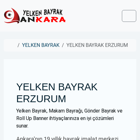
Skip to content
Skip to footer
Men
Home
YELKEN BAYRAK
YELKEN BAYRAK ERZURUM
YELKEN BAYRAK
ERZURUM
Yelken Bayrak, Makam Bayrağı, Gönder Bayrak ve
Roll Up Banner ihtiyaçlarınıza en iyi çözümleri
sunar.
Ankara'nın 19 yıllık bayrak imalat merkezi