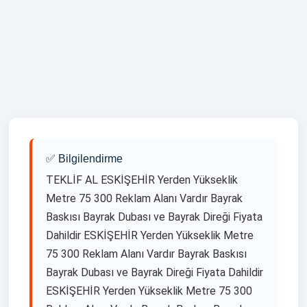
ESKİŞEHİR yelken bayrak ,ESKİŞEHİR yelken bayrak satin al
Daha Fazla Görmek İstermisiniz ?
,ESKİŞEHİR yelken bayrak siparis ver ,ESKİŞEHİR yelken
bayrak iamalati ,ESKİŞEHİR yelken bayrak uretimi
,ESKİŞEHİR yelken bayrak cesitleri ,ESKİŞEHİR yelken
bayrak tasarim ,ESKİŞEHİR yelken bayrak resimleri
,ESKİŞEHİR yelken bayrak ozellikleri ,ESKİŞEHİR yelken
bayrak direği ,ESKİŞEHİR yelken bayrak dubasi ,ESKİŞEHİR
yelken bayrak kumasi ,ESKİŞEHİR yelken bayrak dijital baski
,ESKİŞEHİR yelken bayrak fiyatlari ,ESKİŞEHİR yelken
bayrak üreten firmalar ,ESKİŞEHİR yelken bayrak cesitleri ,
✅ Bilgilendirme
TEKLİF AL ESKİŞEHİR Yerden Yükseklik
Metre 75 300 Reklam Alanı Vardır Bayrak
Baskısı Bayrak Dubası ve Bayrak Direği Fiyata
Dahildir ESKİŞEHİR Yerden Yükseklik Metre
75 300 Reklam Alanı Vardır Bayrak Baskısı
Bayrak Dubası ve Bayrak Direği Fiyata Dahildir
ESKİŞEHİR Yerden Yükseklik Metre 75 300