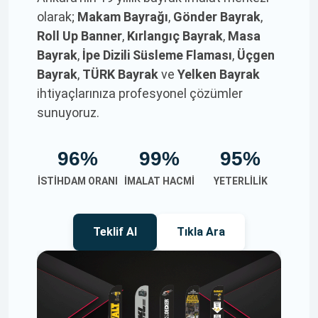
olarak;
Makam Bayrağı
,
Gönder Bayrak
,
Roll Up Banner
,
Kırlangıç Bayrak
,
Masa
Bayrak
,
İpe Dizili Süsleme Flaması
,
Üçgen
Bayrak
,
TÜRK Bayrak
ve
Yelken Bayrak
ihtiyaçlarınıza profesyonel çözümler
sunuyoruz.
96%
99%
95%
İSTIHDAM ORANI
İMALAT HACMI
YETERLILIK
Teklif Al
Tıkla Ara